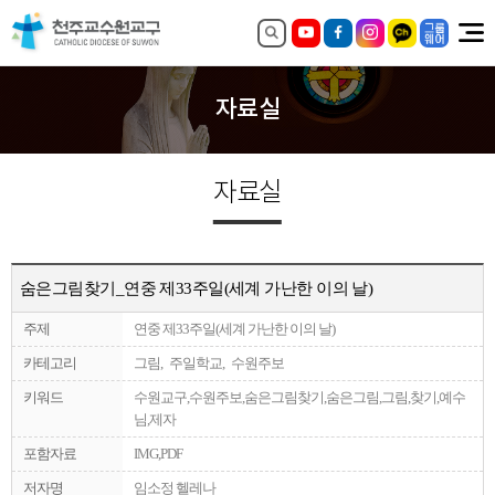
자료실
자료실
숨은그림찾기_연중 제33주일(세계 가난한 이의 날)
주제
연중 제33주일(세계 가난한 이의 날)
카테고리
그림, 주일학교, 수원주보
키워드
수원교구,수원주보,숨은그림찾기,숨은그림,그림,찾기,예수
님,제자
포함자료
IMG,PDF
저자명
임소정 헬레나