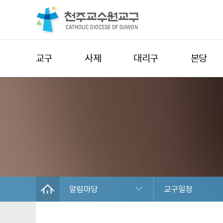
교구
사제
대리구
본당
알림마당
교구일정