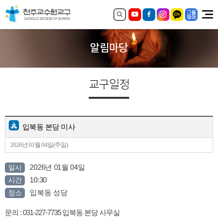
알림마당
교구일정
입북동 본당 미사
2026년 01월 04일(주일)
2026년 01월 04일
일시
10:30
시간
입북동 성당
장소
문의 : 031-227-7735 입북동 본당 사무실