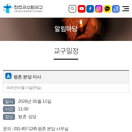
알림마당
교구일정
평촌 본당 미사
2026년 01월 11일(주일)
2026년 01월 11일
일시
11:00
시간
평촌 성당
장소
문의 : 031-457-1245 평촌 본당 사무실