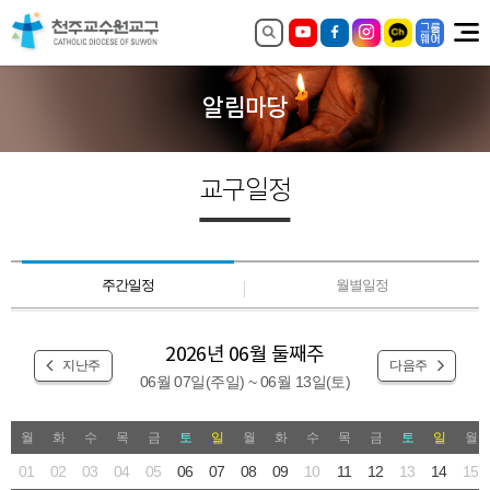
알림마당
교구일정
주간일정
월별일정
2026년 06월 둘째주
지난주
다음주
06월 07일(주일) ~ 06월 13일(토)
월
화
수
목
금
토
일
월
화
수
목
금
토
일
월
01
02
03
04
05
06
07
08
09
10
11
12
13
14
15