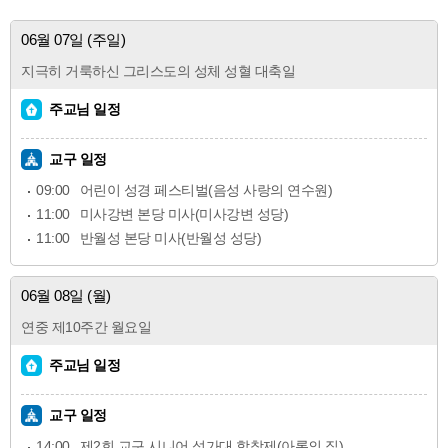
06월 07일 (주일)
지극히 거룩하신 그리스도의 성체 성혈 대축일
주교님 일정
교구 일정
09:00
어린이 성경 페스티벌(음성 사랑의 연수원)
11:00
미사강변 본당 미사(미사강변 성당)
11:00
반월성 본당 미사(반월성 성당)
06월 08일 (월)
연중 제10주간 월요일
주교님 일정
교구 일정
14:00
제2회 교구 시니어 성가대 합창제(아론의 집)