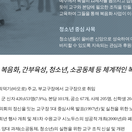
예수께서 특별히 12제자를 뽑으시고 집
듯이 교구와 본당에 필요한 조직을 만들
교육하여 그들을 통해 복음화 사업이 이
청소년 중심 사목
청소년들이 올바른 신앙으로 성숙하여 
바지할 수 있도록 지속되는 관심과 후원
 복음화, 간부육성, 청소년, 소공동체 등
체계적인 복
4일 최덕기(바오로) 주교, 부교구장에서 교구장으로 취임
군 신자 420,653명(7.9%), 본당 101개, 공소 67개, 사제 205명, 신학생 2
의회의 정신을 잇는 교구장 5대 중심사목 발표(1997년) 및 실천을 위한 
 대희년 행사 개최 및 제1차 수원교구 시노두스의 성공적 개최(2000년)와 
스 양대 과제(소공동체, 청소년)의 실현을 위한 교구 조직 신설 및 개편