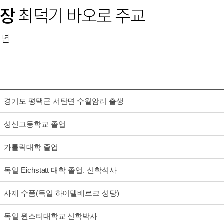
구장
최덕기 바오로 주교
9년
경기도 평택군 서탄면 수월암리 출생
성신고등학교 졸업
가톨릭대학 졸업
독일 Eichstatt 대학 졸업. 신학석사
사제 수품(독일 하이델베르크 성당)
독일 뮌스터대학교 신학박사