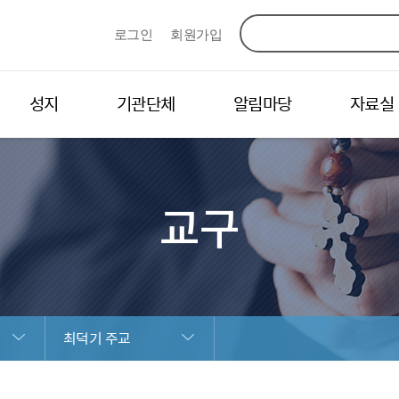
로그인
회원가입
성지
기관단체
알림마당
자료실
교구
최덕기 주교