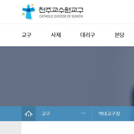
교구
사제
대리구
본당
교구
역대교구장