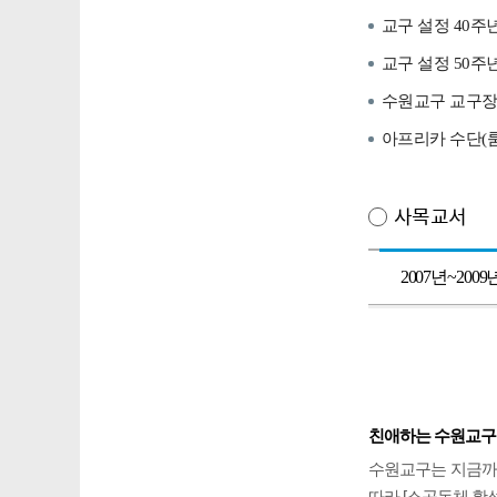
교구 설정 40주
교구 설정 50주
수원교구 교구장
아프리카 수단(룸
사목교서
2007년~2009
친애하는 수원교구
수원교구는 지금까지
따라 [소공동체 활