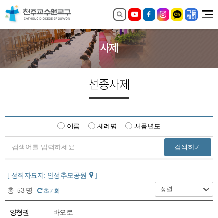
사제
선종사제
이름
세례명
서품년도
검색하기
[ 성직자묘지:
안성추모공원
]
총
53
명
초기화
양형권
바오로