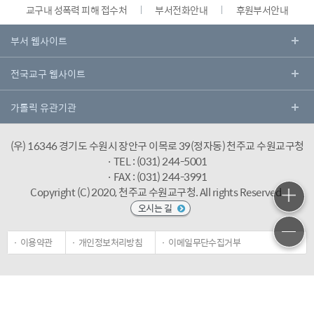
교구내 성폭력 피해 접수처
부서전화안내
후원부서안내
(우) 16346 경기도 수원시 장안구 이목로 39(정자동) 천주교 수원교구청
· TEL : (031) 244-5001
· FAX : (031) 244-3991
Copyright (C) 2020, 천주교 수원교구청.
All rights Reserved.
오시는 길
이용약관
개인정보처리방침
이메일무단수집거부