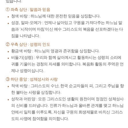
있습니다.
① 좌측 상단 : 말씀과 믿음
청색 바탕 : 하느님께 대한 온전한 믿음을 상징합니다.
성경, 알파·오메가 : 언제나 살아있고 구원을 가져다주는 하느님 말
씀과 ‘시작이며 마침’이신 예수 그리스도의 복음을 선포하겠다는 다
짐을 나타냅니다.
② 우측 상단 : 성령의 인도
황금색 바탕 : 하느님의 영광과 존귀함을 상징합니다.
비둘기(성령) : 우리와 함께 살아계시고 활동하시는 성령의 소리에
귀를 기울이는 경청의 자세를 의미합니다. 복음화 활동의 주역은 언
제나 성령이십니다.
③ 하단 중앙 : 성체성사와 사랑
적색 바탕 : 그리스도의 수난, 한국 순교자들의 피, 그리고 주님을 향
한 불타는 사랑을 상징합니다.
성작과 어린양 : 모든 그리스도인 생활의 원천이며 정점인 성체성사
의 신비를 드러냅니다. 인류가 하느님과 올바른 관계를 맺고 하느님
안에서 일치를 이루도록, 자신을 구원의 희생제물로 바치신 그리스
도의 사명에 참여함을 의미합니다.