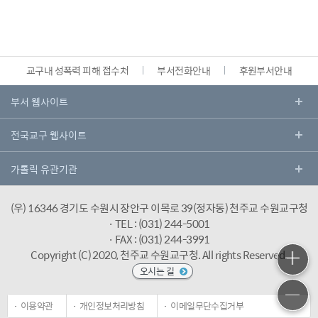
교구내 성폭력 피해 접수처
부서전화안내
후원부서안내
(우) 16346 경기도 수원시 장안구 이목로 39(정자동) 천주교 수원교구청
· TEL : (031) 244-5001
· FAX : (031) 244-3991
Copyright (C) 2020, 천주교 수원교구청.
All rights Reserved.
오시는 길
이용약관
개인정보처리방침
이메일무단수집거부