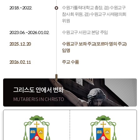
2018.~2022.
수원가톨릭대학교 총장,
겸) 수원교구
참사회 위원,
겸) 수원교구 사제평의회
위원
2023.06.~2026.01.02.
수원교구 서판교 본당 주임
2025.12.20
수원교구 보좌 주교(포르마 명의 주교)
임명
2026.02.11
주교 수품
그리스도 안에서 변화
MUTABERIS IN CHRISTO