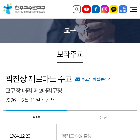
교구
보좌주교
곽진상
제르마노 주교
주교님께 질문하
기
교구장 대리·제2대리구장
2026년 2월 11일 ~ 현재
약력
문장
1964.12.20
경기도 수원 출생