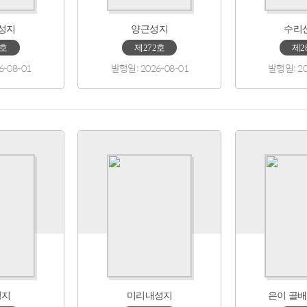
성지
양근성지
수리
6호
제272호
제2
6-08-01
발행일: 2026-08-01
발행일: 20
성지
미리내성지
은이 골배