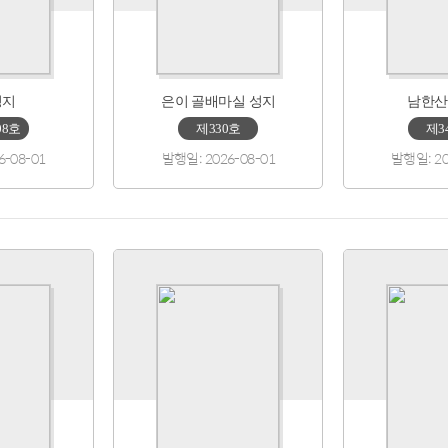
성지
은이 골배마실 성지
남한산
08호
제330호
제3
6-08-01
발행일: 2026-08-01
발행일: 20