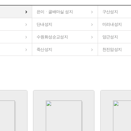
은이ㆍ골배마실 성지
구산성지
단내성지
미리내성지
수원화성순교성지
양근성지
죽산성지
천진암성지