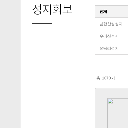
성지회보
전체
남한산성성지
수리산성지
요당리성지
총
1079
개