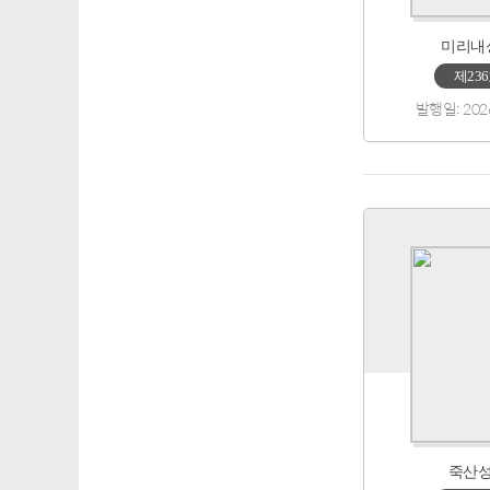
미리내
제23
발행일: 202
죽산