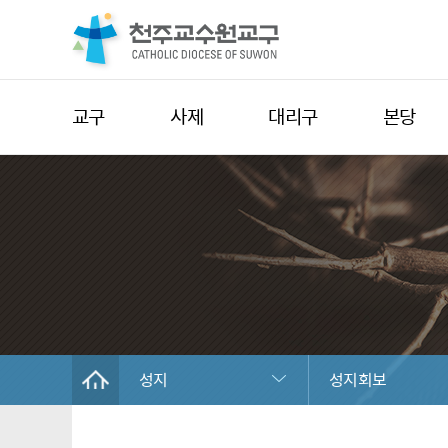
교구
사제
대리구
본당
성지
성지회보