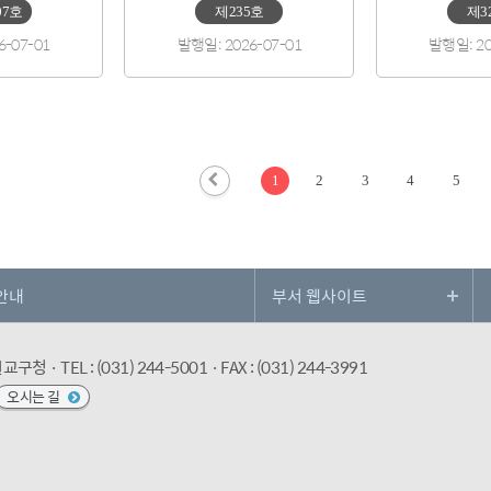
07호
제235호
제3
6-07-01
발행일: 2026-07-01
발행일: 20
1
2
3
4
5
안내
수원교구청
· TEL : (031) 244-5001
· FAX : (031) 244-3991
오시는 길