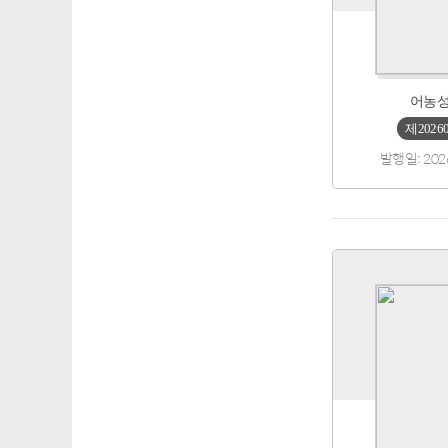
어농
제2026
발행일: 202