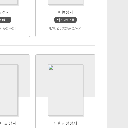
산성지
어농성지
80호
제202607호
26-07-01
발행일: 2026-07-01
마실 성지
남한산성성지