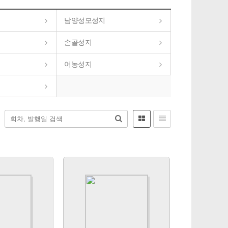
남양성모성지
손골성지
어농성지