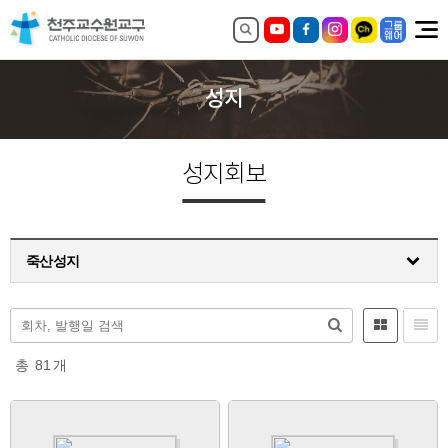
성지
성지회보
죽산성지
총
81
개