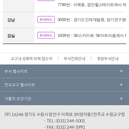
7780번 - 이목동, 장안힐스테이트에서 하
3000번 - 경기도인재개발원, 경기연구원
강남
좌석버스
1009번 - SK스카이뷰, SK아트리움에서 
잠실
좌석버스
교구내 성폭력 피해 접수처
부서전화안내
후원부서안내
(우) 16346 경기도 수원시 장안구 이목로 39(정자동) 천주교 수원교구청
· TEL : (031) 244-5001
· FAX : (031) 244-3991