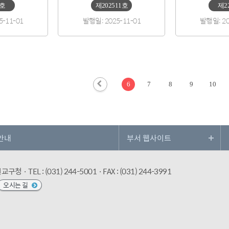
2호
제202511호
제2
5-11-01
발행일: 2025-11-01
발행일: 20
6
7
8
9
10
안내
수원교구청
· TEL : (031) 244-5001
· FAX : (031) 244-3991
오시는 길