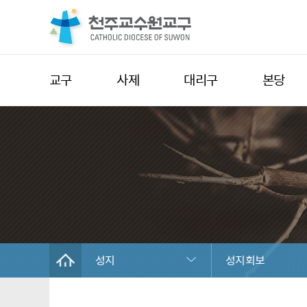
교구
사제
대리구
본당
성지
성지회보