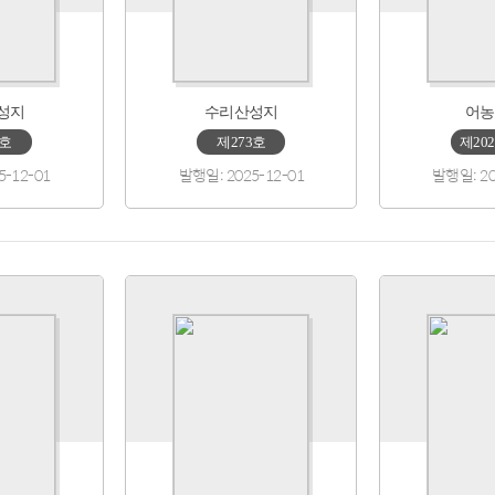
성지
수리산성지
어농
9호
제273호
제202
5-12-01
발행일: 2025-12-01
발행일: 20