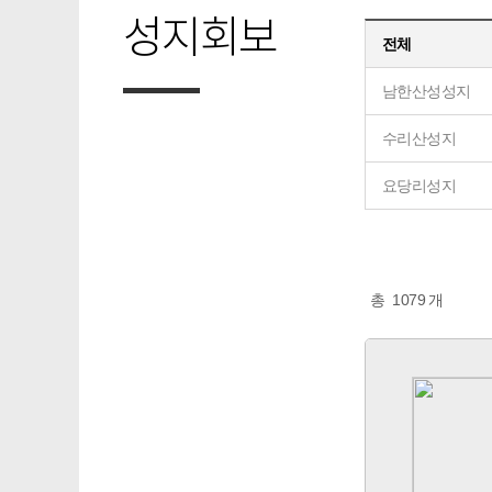
성지회보
전체
남한산성성지
수리산성지
요당리성지
총
1079
개