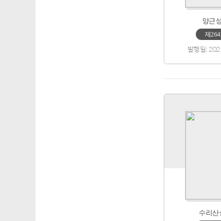
양근
제26
발행일: 202
수리산