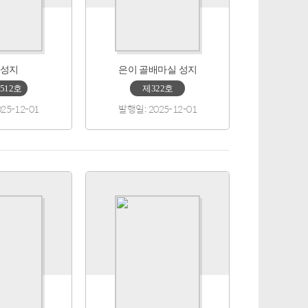
성지
은이 골배마실 성지
512호
제322호
25-12-01
발행일: 2025-12-01