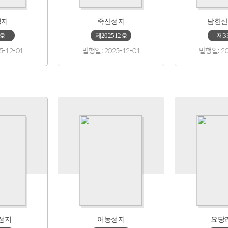
성지
죽산성지
남한산
4호
제202512호
제3
5-12-01
발행일: 2025-12-01
발행일: 20
성지
어농성지
요당