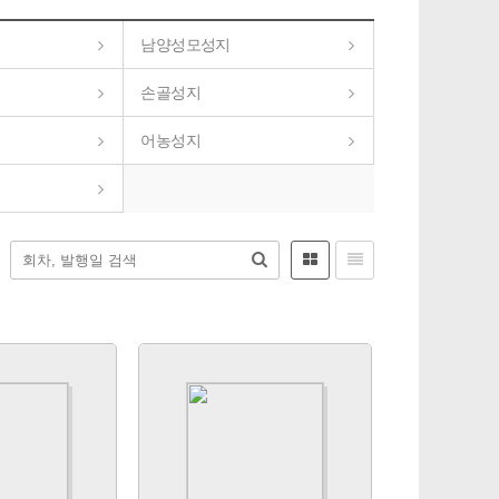
남양성모성지
손골성지
어농성지