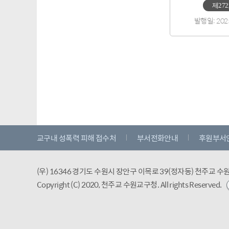
제27
발행일: 202
교구내 성폭력 피해 접수처
부서전화안내
후원부서
(우) 16346 경기도 수원시 장안구 이목로 39(정자동) 천주교 
Copyright (C) 2020, 천주교 수원교구청.
All rights Reserved.