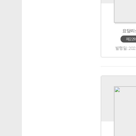
요당리
제22
발행일: 202