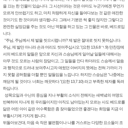
을 끄는 한 인물이 있습니다. 그 시선이라는 것은 아마도 누군가에겐 무언가
모르게 안쓰럽기도 하고, 마치 처량하게 자신을 들여다보는 것 같은 애잔한
것이기도 한 것이리라 생각됩니다. 그래서 기분은 썩 좋지 않지만 그렇다고
완전한 실망감을 주는 것도 아닌 역할을 하고 있는 그 인물은 바로, 베드로입
니다.
“주님, 주님께서 제 발을 씻으시렵니까? 제 발은 절대로 씻지 못하십니다.
주님, 제 발만 아니라 손과 머리도 씻어주십시오.”(요한 13,6.8ㄱ.9) 만찬장에
서의 베드로의 말들은 앞으로 자신과 스승님에게 일어날 일들에 대해서는
아무 것도 모르는 사람의 장담이고, 그 일들을 안다 하더라도 스승께서 말씀
과 행적으로 드러내 보여주시고자 애썼던 아버지의 뜻에는 전혀 가까이 가
지 못할 공허함을 더할 뿐인 말들임을 느낍니다. 하지만 스승님은 “나중에는
깨닫게 될 것이다. 너희는 깨끗하다.”(요한 13,7.10) 라고 부족한 제자를 독려
하십니다.
성목요일과 수난의 중심을 지나 부활의 소식이 전해지는 새벽녘의 여명도
반복하여 지나게 된 우리들이지만 아직도 남아있는지 모르는 사도 베드로를
닮은 어린 아이 같은 어수룩함은 좀 잦아들었으면 좋겠다는 희망을 지금 이
부활시기에 가지게 됩니다.
뒤돌아보건대, 마음 속 작은 불편함이나 나를 거스르는 다양한 요소들이 조