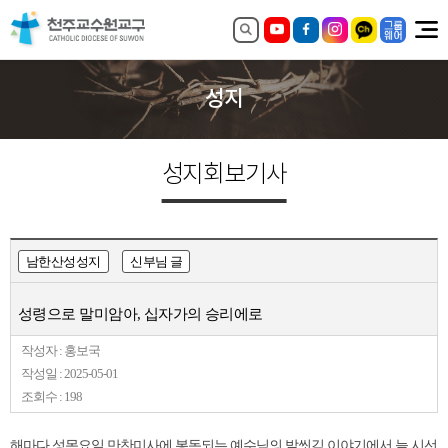
성지
성지회보
기사
남한산성성지
신부님 글
성령으로 말미암아, 십자가의 승리에로
작성자 : 홍보국
작성일 : 2025-05-01
조회수 : 198
해마다 성목요일 만찬미사에 봉독되는 예수님의 발씻김 이야기에서 늘 시선