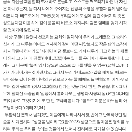
금씩 자신을 괴롭힐 때조차 바로 흔들리고 스스로를 깨뜨리기 바쁜 내 자신
은 아니었는지, 늘 다시 나에게 주어지는 신앙의 소명을 부활과 함께 받아들
여봅니다. 베드로에게 그러했듯이 우리들에게도 삶에 담긴 아버지의 뜻은
성모님처럼 마음속에 깊이 품을 때 비로소 겨자씨와 같은 열매를 맺기 시작
할 것이기에 말입니다.
세상 구원이 달렸다 선포하는 교회와 일치하여 우리가 노래했던 그 승리의
십자가, 그 나무는 아마도 겨자씨와 같이 어떤 씨앗보다도 작은 삶의 조각에
서 시작된다 하더라도 “자라면 어떤 풀보다도 커져 나무가 되고 하늘의 새들
이 와서 그 가지에 깃들”(마태 13,32)이는 열매를 우리에게 주는 듯합니다. 그
래서 그 나무에 “붙어 있지 않으면 스스로 열매를 맺을 수 없는”(요한 15,4ㄴ)
가지가 되어가는 것이겠지요. 그래서 우리가 베드로와 같을 때에도, 때로는
유다와도 같이 온통 나만의 관념으로 가득 찰 때에도 늘 변함없이 이 ‘나무로
부터 길어 올려야’(이사 12,3참조) 한다는 것을 다시 한 번 깨닫습니다. 그 나
무에 달리신 스승님의 ‘심장에서 흘러나오는 생명과 사랑의 샘’(요한 19,34참
조)이 바로 그것이기에 또 한 번 고백해 봅니다. “참으로 이분은 하느님의 아
드님이셨다.”(마태 27,34.)
부활하신 분께서 남겨졌던 이들에게 나타나셔서 몇 번이고 반복하셨던 말
씀을 새겨봅시다. “성령을 받아라.”(요한 20,23) 성령으로 말미암은 평화를 누
리며 우리는 우리를 속이는 것들에서 벗어나 진리에로 다가설 수 있습니다.