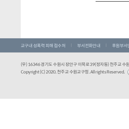
교구내 성폭력 피해 접수처
부서전화안내
후원부서
(우) 16346 경기도 수원시 장안구 이목로 39(정자동) 천주교 
Copyright (C) 2020, 천주교 수원교구청.
All rights Reserved.