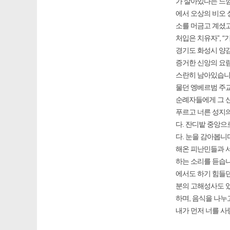
가 살아있다는 느낌이
에서 오상의 비오 
소를 머금고 계셨고
처입은 치유자”, 
경기도 화성시 양
증거한 신앙의 요람
스란히 남아있습니다
물던 엥베르범 주
순례자들에게 그 
푸르고 너른 성지의
다. 잔디밭 중앙으
다. 눈을 감아봅니
해온 피난민들과 서
하는 소리를 듣습니
에서도 하기 힘들던
분의 고해성사도 있
하며, 음식을 나누
내가 먼저 너를 사