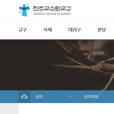
교구
사제
대리구
본당
성지
성지회보