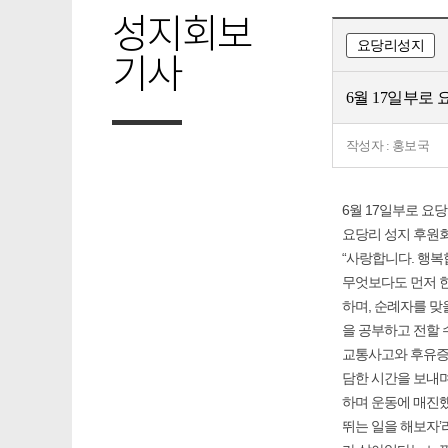
성지회보
요당리성지
기사
6월 17일부로
작성자 : 홍보국
6월 17일부로 요
요당리 성지 후원
“사랑합니다. 행복
무엇보다도 먼저 한
하며, 순례자를 맞
을 공부하고 전할 
교통사고와 후유증으
담한 시간을 보내며
하며 운동에 매진했
뛰는 일을 해보자’