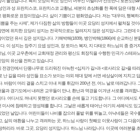
 들었습니다. 특히 오상의 비오 성인이 머무신 이탈리아 산조반니 로똔도(San Giv
성인과 성 프란치스코, 프란치스코 교황님, 세분의 초상화를 한 폭에 담은 대형
 평화로운 표정이었습니다. 삶이 기쁨이고 평화였습니다. 저는 “대우야, 행복하자!
“기쁨을 주는 사제”, 제가 다짐한 삶의 방향들이 이곳 요당리 성지에서 펼쳐질 것이
감면에 위치한 요당리 성지는 전국적으로는 알려지지 않은 성지입니다. 그런데
이었던 유서 깊은 성지입니다. 기해박해(1839), 병인박해(1866)에 순교하신 
. 이 성지는 장주기 요셉 성인과, 장 토마스 복자, 지 다태오 하느님의 종 증거
교님, 이곳 교우촌에서 교회재정 관리와 평신도 회장직을 수행한 민극가 스테파
신앙의 유산을 전하고 있습니다.
 전경안에서 단풍나무로 드리워진 아늑한 <십자가 길>과 <로사리오 길>을 따
로 난 길을 따라 성인들 묘소가 보이는 야외 제대 앞에 서면 세상살이에 지치고 
다. 바람이 머리 결을 스치고 이내 저를 휘감아 200년 전, 어느 날로 데려갑니다.
울과 경기도에서 내려온 교우들이 만나, 환난과 역경을 이겨낸 서로를 격려합니
다. 어디서도 꺼내지 못했던 로사리오를 손에 들고 기도합니다. 그 어디에서도 
 미사에 참례하고 영성체를 합니다. 그날은 새롭게 태어난 아기의 세례식도 있고
었던 날입니다. 어린이들이 나비를 잡으러 풀밭 위를 뛰놀고, 아낙네들은 국수를
고, 삶의 애환을 나누고 격려하는 곳, 하느님 사랑이 첫째요 이웃사랑이 그 다음이
랑하리라. 바로 그곳, 요당리 성지입니다. 하느님 나라입니다. 이곳에 여러분을 