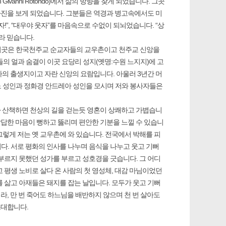
anni Rotondo)에서 삶의 방향을 찾게 되었습니다. 그곳
 사진을 보게 되었습니다. 그분들은 역경과 병고속에서도 미
”, “대우야 웃자”를 마음속으로 수없이 되뇌었습니다. “상
라 믿습니다.
 이곳은 한국천주교 순교자들의 교우촌이고 천주교 신앙을
분들의 얼과 숨결이 이곳 요당리 성지(옛명:수원 느지지)에 고
자의 출생지이고 자란 신앙의 요람입니다. 아울러 3년간 머
노 성인과 정화경 안드레아 성인을 모시며 저와 봉사자들은
라 산책하면 천상의 길을 걷는듯 영혼이 상쾌하고 가볍습니
답답한 마음이 뻥하고 뚫리며 편안한 기분을 느낄 수 있습니
 그렇게 저는 옛 교우촌에 와 있습니다. 전국에서 박해를 피
다. 서로 평화의 인사를 나누며 음식을 나누고 웃고 기뻐
부르지 못했던 성가를 부르고 성호경을 긋습니다. 그 어디
 평생 노비로 살다 온 사람의 첫 영성체, 대감 마님이었던
 삶고 아재들은 돼지를 잡는 날입니다. 모두가 웃고 기뻐
라, 만 번 죽어도 하느님을 배반하지 않으며 천 번 살아도
초대합니다.