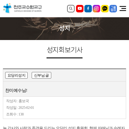
성지
성지회보
기사
요당리성지
신부님 글
찬미예수님!
작성자 : 홍보국
작성일 : 2025-02-01
조회수 : 138
늘 감사와 사랑과 존경을 드리는 요당리 성지 후원회, 형제 자매님과 순례자