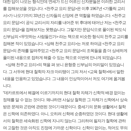
대한 답이 나오는 형식인데 연세가 드신 어르신 신자분들은 이러한 교리서
를 접해보셨을 것입니다. <천주교 요리 문답>은 이후 1967년 <가톨릭 교리
서>가 나오기까지 33년간 신자들의 신앙에 큰 역할을 하였습니다. <천주교
요리 문답>이 공식 교리서의 자리를 내어준 뒤 후대에 태어난 저는 <천주교
요리 문답>을 접해보지는 못했습니다. 그렇지만 문답식으로 풀이된 박도식
신부님의 <무엇하는 사람들인가> 라는 책으로 비슷한 형식의 천주교 교리를
접해본 적이 있었습니다. <상해 천주교 요리>는 저로 하여금 <천주교 요리
문답>의 존재를 알려주었고 <천주교 요리 문답>의 조목들을 좀 더 상세하게
풀이된 내용으로 접하게 해줄 수 있는 책으로 이번에 만나게 되었습니다.
<상해 천주교 요리>의 책을 펴 보니 윤형중 신부님의 머리말이 있었습니
다. 그 서두에 현대 철학자 자크 마리탱이 그의 저서 <교육 철학>에서 말한
내용을 인용하고 있었습니다. 그 내용이 인상적이어서 저도 여기에 옮겨봅
니다.
“데카르트에서 헤겔에 이르기까지의 현대 철학 자체가 신학적 배경 없이는
정체를 알 수 없는 것이다. 왜냐하면 사실상 철학은 그 자체가 신학에서 상속
받은 문제와 곤란에 관련된 것이기 때문이다. 중세기의 문화 생활에서 철학
은 신학에 의존하였다. 아니, 오히려 신학에 순종하였던 것이다. 현대 생활에
서의 철학은 세속화된 신학에 지나지 않는다. 그리하여 필자가 철학에 관하
여 고찰한 것은 아직도 진정에 가까운 신학이다. 신학이 없이는, 적어도 무의