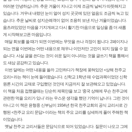
여러분 안녕하십니까. 추운 겨울이 지나고 이제 조금씩 날씨가 따뜻해지고
있습니다. 겨우내 내렸던 눈이 얼어 성지 곳곳에 있던 얼음도 조금씩 녹고 있
습니다. 추운 날씨로 성지순례객이 없어 조용히 보낸 지난 겨울이었습니다.
움츠려있었던 마음을 기지개펴고 다시 활기찬 마음으로 일상을 좀 더 새롭
게 시작해보고픈 마음입니다.
매달 회보를 쓸 때가 되면 이번에는 무엇을 쓰나 걱정이 됩니다. 2페이지나
되는 면을 이번에는 어떤 내용으로 채우나 이만저만 고민이 되지 않을 수 없
습니다. 사실 글을 쓴다는 것이 쉬운 일이 아니라는 것을 글쓰기 책을 통해서
도 새삼 공감하고 있습니다.
이번 달에는 어떤 내용을 쓸까 고민하다가 책장에 꽂혀있던 <상해 천주교
요리> 라는 책이 눈에 들어왔습니다. 신학교 1학년 때 수업과목이었던 신학
원론 시간의 교재로 구입했던 것인데 지금까지 잘 보관해오고 있었습니다.
이 책을 처음 접했을때는 단순히 제목만을 보고 ‘중국 상해에 무슨 천주교에
관련한 먹을 요리가 있나’ 라는 우스운 생각을 했던 기억이 납니다. 그런 것이
아니고 이 책은 윤형중 신부님이 1934년 한국 천주교회의 공식 교리서로 간
행된 <천주교 요리 문답> 이라는 책의 주요 교리를 상세하게 풀어 주해한 책
이었습니다.
옛날 천주교 교리서들은 문답식으로 되어 있었습니다. 질문이 나오고 그에