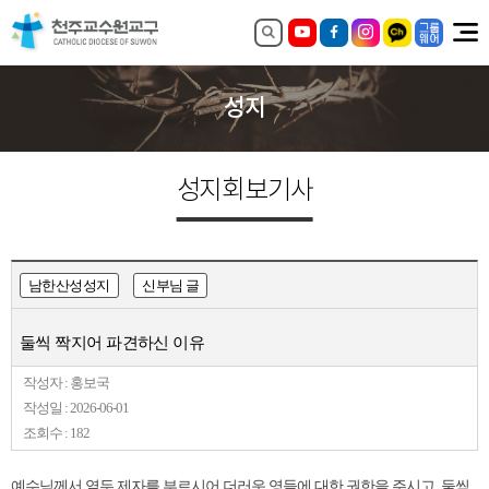
성지
성지회보
기사
남한산성성지
신부님 글
둘씩 짝지어 파견하신 이유
작성자 : 홍보국
작성일 : 2026-06-01
조회수 : 182
예수님께서 열두 제자를 부르시어 더러운 영들에 대한 권한을 주시고, 둘씩