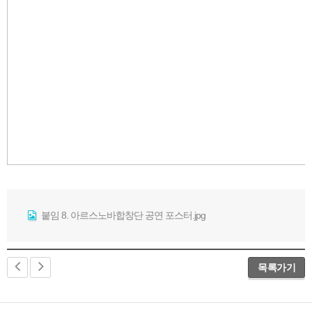
붙임 8. 아르스노바합창단 공연 포스터.jpg
목록가기