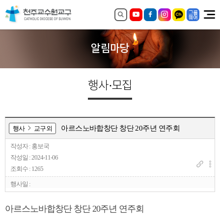
알림마당
행사·모집
아르스노바합창단 창단 20주년 연주회
행사
교구외
작성자 : 홍보국
작성일 : 2024-11-06
조회수 : 1265
행사일 :
아르스노바합창단 창단 20주년 연주회