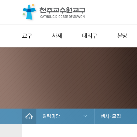
교구
사제
대리구
본당
알림마당
행사·모집