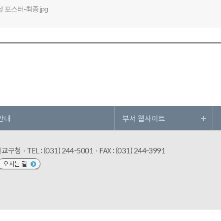
 포스터-최종.jpg
안내
수원교구청
· TEL : (031) 244-5001
· FAX : (031) 244-3991
오시는 길