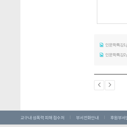
인문학특강1.j
인문학특강2.p
교구내 성폭력 피해 접수처
부서전화안내
후원부서