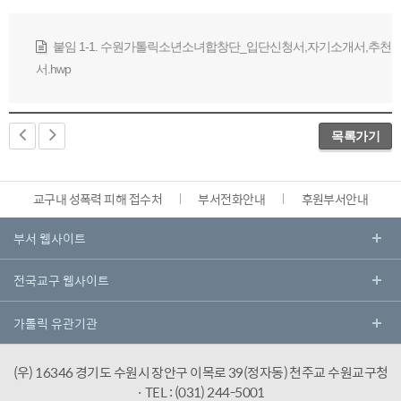
붙임 1-1. 수원가톨릭소년소녀합창단_입단신청서,자기소개서,추천
서.hwp
목록가기
교구내 성폭력 피해 접수처
부서전화안내
후원부서안내
(우) 16346 경기도 수원시 장안구 이목로 39(정자동) 천주교 수원교구청
· TEL : (031) 244-5001