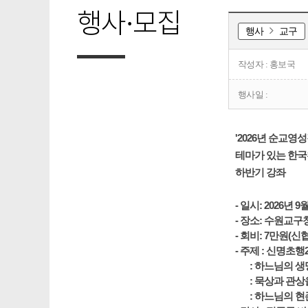
행사·모집
행사
교구
작성자 : 홍보국
행사일 :
'2026
년 순교영
테마가 있는 한
하반기 강좌
-
일시: 2026
년 9
월
- 장소: 수원교구
- 회비: 7만원(신협
- 주제 : 신명초행
: 하느님의 생명
: 묵상과 관상
: 하느님의 현존