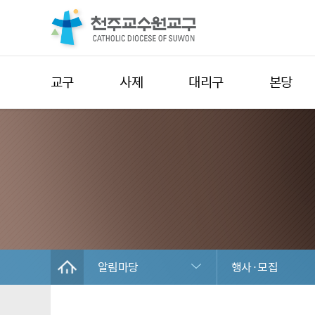
교구
사제
대리구
본당
알림마당
행사·모집