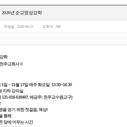
2026년 순교영성강학
작성일 : 2026-06-25
조회수 : 368
성강학
국천주교회사Ⅱ
 1
일 ~ 11
월 17
일 매주 화요일 13:30~16:30
청 지하 강의실
 131-016-639497, 예금주: 천주교수원교구)
2
을 얻기 위한 첫걸음, 묵상!
을 통해
 앞에 머무는 시간