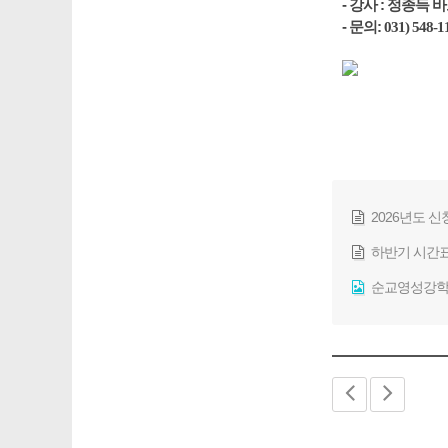
- 강사 : 정종득
- 문의:
031) 548-1
2026년도 신
하반기 시간표.
순교영성강학(2