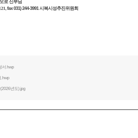
 바오로 신부님
121
, fax 031) 244-3991
시복시성추진위원회
청서.hwp
hwp
026년도).jpg