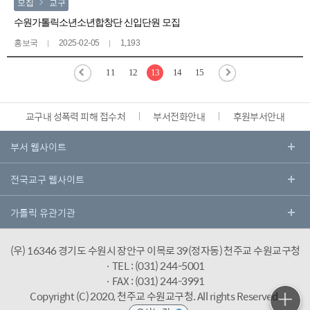
모집
교구
수원가톨릭소년소년합창단 신입단원 모집
홍보국
2025-02-05
1,193
11
12
13
14
15
교구내 성폭력 피해 접수처
부서전화안내
후원부서안내
(우) 16346 경기도 수원시 장안구 이목로 39(정자동) 천주교 수원교구청
· TEL : (031) 244-5001
· FAX : (031) 244-3991
Copyright (C) 2020, 천주교 수원교구청.
All rights Reserved.