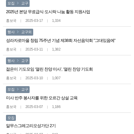
모집
교구
2025년 본당 무료급식·도시락 나눔 활동 지원사업
홍보국
2025-03-17
1,334
행사
교구외
성라자로마을 창립 75주년 기념 제38회 자선음악회 "그대있음에"
홍보국
2025-03-11
1,382
행사
교구
젊은이 기도모임 ‘열린 찬양 미사’, ‘열린 찬양 기도회
홍보국
2025-03-10
1,007
모집
교구
미사 반주 봉사자를 위한 오르간 상설 교육
홍보국
2025-03-07
1,186
모집
알무스그레고리오성가단 2기