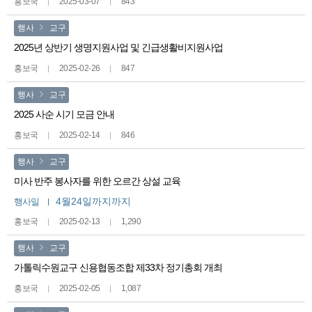
홍보국
2025-03-07
843
행사
교구
2025년 상반기 생명지원사업 및 긴급생활비지원사업
홍보국
2025-02-26
847
행사
교구
2025 사순 시기 모금 안내
홍보국
2025-02-14
846
행사
교구
미사 반주 봉사자를 위한 오르간 상설 교육
4월24일까지까지
행사일
홍보국
2025-02-13
1,290
행사
교구
가톨릭수원교구 신용협동조합 제33차 정기총회 개최
홍보국
2025-02-05
1,087