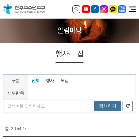
알림마당
행사·모집
구분
전체
행사
모집
세부항목
검색하기
총
2,154
개