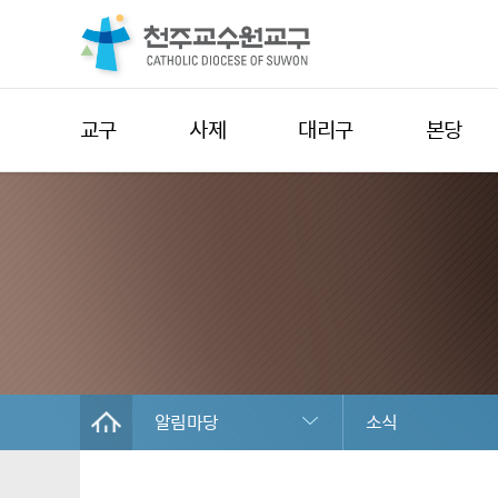
교구
사제
대리구
본당
알림마당
소식