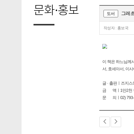
문화·홍보
그레초
도서
작성자 : 홍보국
이 책은 하느님께서
서, 호세아서, 이
글 · 출판ㅣ즈지스
금 액ㅣ1만2천 
문 의ㅣ02) 793-