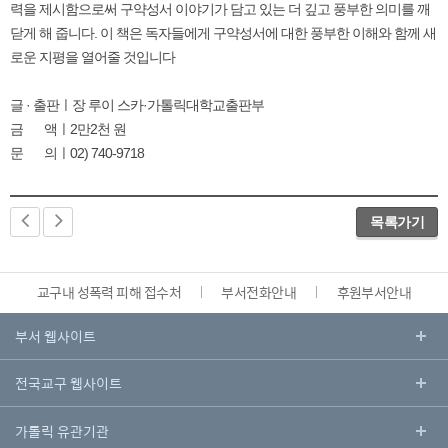
력을 제시함으로써 구약성서 이야기가 담고 있는 더 깊고 풍부한 의미를 깨
닫게 해 줍니다. 이 책은 독자들에게 구약성서에 대한 풍부한 이해와 함께 새
로운 지평을 열어줄 것입니다
글 · 출판ㅣ장 루이 스카·가톨릭대학교출판부
금 액ㅣ2만2천 원
문 의ㅣ02) 740-9718
목록가기
교구내 성폭력 피해 접수처
부서전화안내
후원부서안내