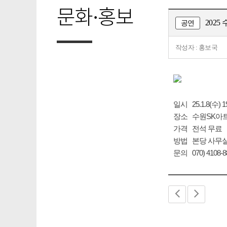
문화·홍보
202
공연
작성자 : 홍보국
일시 25.1.8(수) 19
장소 수원SK아
가격 전석 무료
방법 본당 사무실
문의 070) 410