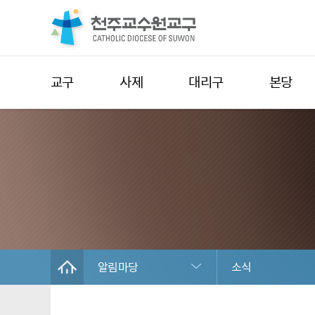
교구
사제
대리구
본당
알림마당
소식