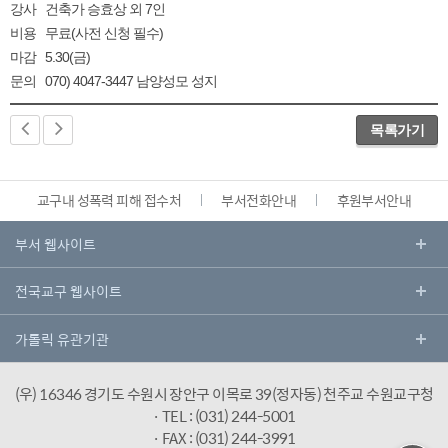
강사 건축가 승효상 외 7인
비용 무료(사전 신청 필수)
마감 5.30(금)
문의 070) 4047-3447 남양성모 성지
목록가기
교구내 성폭력 피해 접수처
부서전화안내
후원부서안내
(우) 16346 경기도 수원시 장안구 이목로 39(정자동) 천주교 수원교구청
· TEL : (031) 244-5001
· FAX : (031) 244-3991