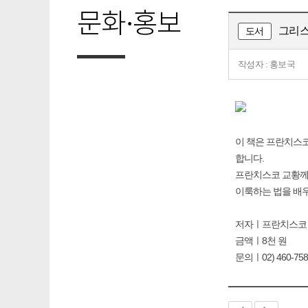
문화·홍보
그리스
도서
작성자 : 홍보국
이 책은 프란치스코
합니다.
프란치스코 교황께서
이룩하는 법을 배
저자ㅣ프란치스코
금액ㅣ8천 원
문의ㅣ02) 460-