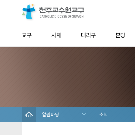
교구
사제
대리구
본당
알림마당
소식