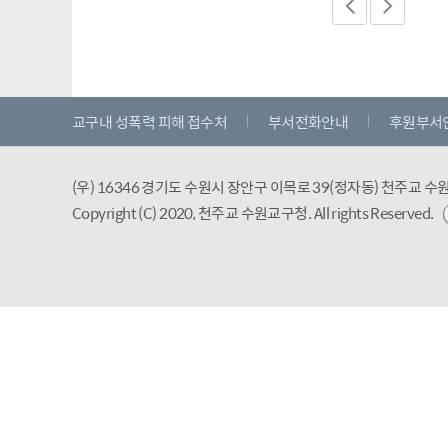
교구내 성폭력 피해 접수처
부서전화안내
후원부서
(우) 16346 경기도 수원시 장안구 이목로 39(정자동) 천주교 
Copyright (C) 2020, 천주교 수원교구청.
All rights Reserved.