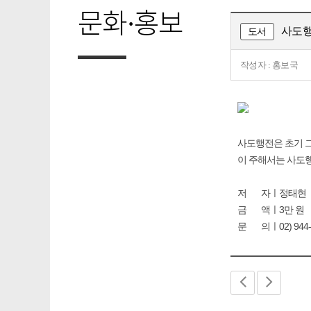
문화·홍보
사도
도서
작성자 : 홍보국
사도행전은 초기 
이 주해서는 사도행
저 자ㅣ정태현
금 액ㅣ3만 원
문 의ㅣ02) 944