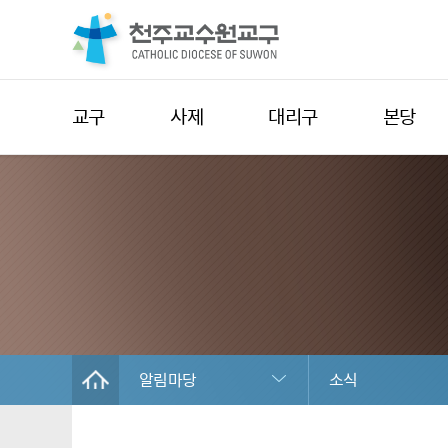
교구
사제
대리구
본당
알림마당
소식