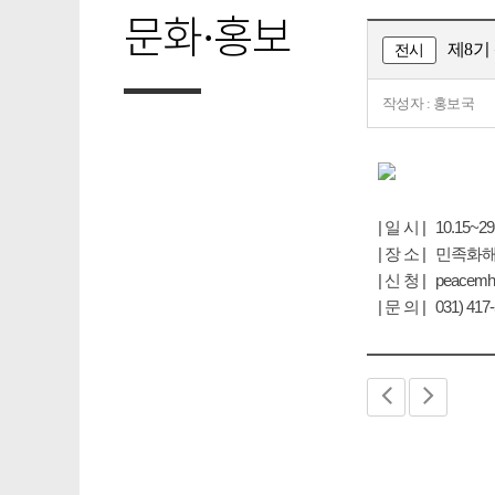
문화·홍보
제8기
전시
작성자 : 홍보국
| 일 시 | 10.15~
| 장 소 | 민족화
| 신 청 | peacemhw
| 문 의 | 031