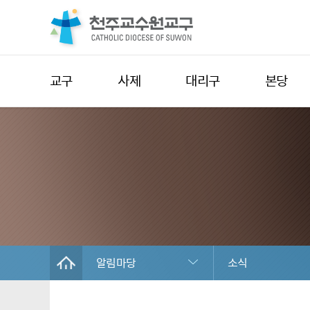
교구
사제
대리구
본당
알림마당
소식