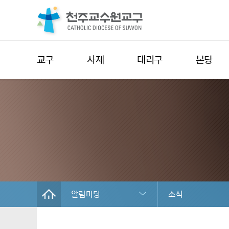
교구
사제
대리구
본당
알림마당
소식