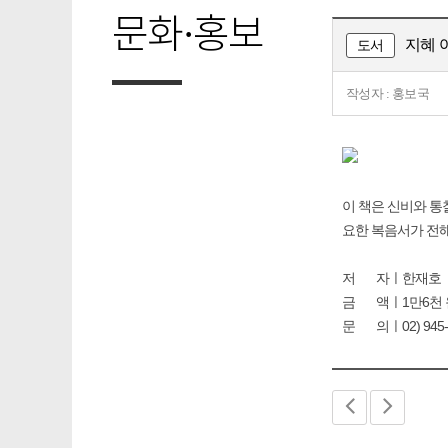
문화·홍보
지혜 
도서
작성자 : 홍보국
이 책은 신비와 통
요한 복음서가 전해
저 자ㅣ한재호
금 액ㅣ1만6천 
문 의ㅣ02) 945