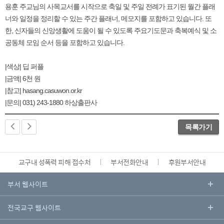
용훈 주교님의 사목교서를 시작으로 축일 및 주일 전례가 표기된 월간 플래
너와 일정을 정리할 수 있는 주간 플래너, 메모지를 포함하고 있습니다. 또
한, 신자들의 신앙생활에 도움이 될 수 있도록 주요기도문과 축복예식 및 소
공동체 모임 순서 등을 포함하고 있습니다.
|색상| 딥 퍼플
|금액| 6천 원
|참고| hasang.casuwon.or.kr
|문의| 031) 243-1880 하상출판사
목록가기
교구내 성폭력 피해 접수처
부서전화안내
후원부서안내