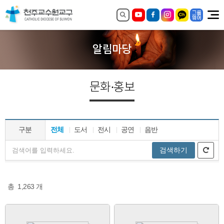
알림마당
문화·홍보
구분
전체
도서
전시
공연
음반
검색하기
총
1,263
개