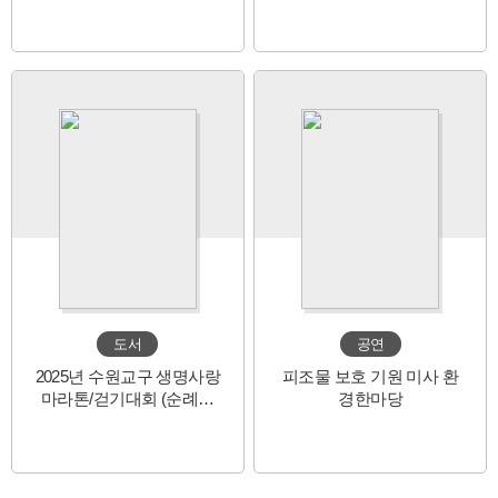
도서
공연
2025년 수원교구 생명사랑
피조물 보호 기원 미사 환
마라톤/걷기대회 (순례자
경한마당
들의 기부 마라톤/걷기)