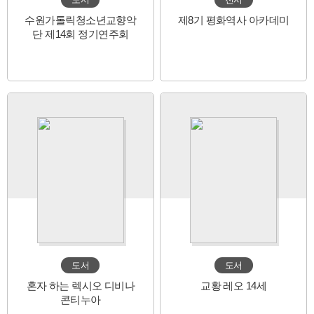
수원가톨릭청소년교향악
제8기 평화역사 아카데미
단 제14회 정기연주회
도서
도서
혼자 하는 렉시오 디비나
교황 레오 14세
콘티누아