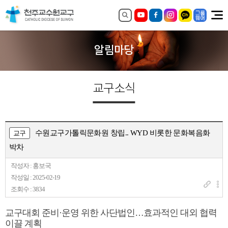
알림마당
교구소식
수원교구가톨릭문화원 창립.. WYD 비롯한 문화복음화
교구
박차
작성자 : 홍보국
작성일 : 2025-02-19
조회수 : 3834
교구대회 준비·운영 위한 사단법인…효과적인 대외 협력
이끌 계획