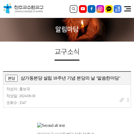
알림마당
교구소식
삼가동본당 설립 18주년 기념 본당의 날 ‘말씀한마당’
본당
작성자 : 홍보국
작성일 : 2024-09-30
조회수 : 3547