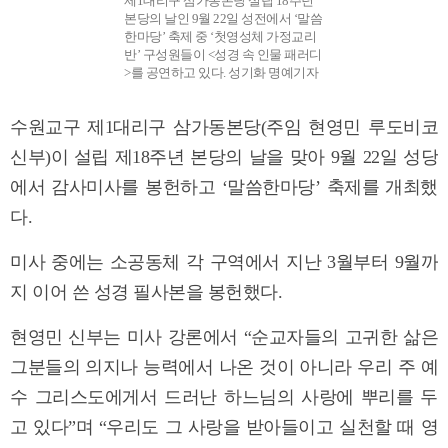
제1대리구 삼가동본당 설립 18주년
본당의 날인 9월 22일 성전에서 ‘말씀
한마당’ 축제 중 ‘첫영성체 가정교리
반’ 구성원들이 <성경 속 인물 패러디
>를 공연하고 있다. 성기화 명예기자
수원교구 제1대리구 삼가동본당(주임 현영민 루도비코
신부)이 설립 제18주년 본당의 날을 맞아 9월 22일 성당
에서 감사미사를 봉헌하고 ‘말씀한마당’ 축제를 개최했
다.
미사 중에는 소공동체 각 구역에서 지난 3월부터 9월까
지 이어 쓴 성경 필사본을 봉헌했다.
현영민 신부는 미사 강론에서 “순교자들의 고귀한 삶은
그분들의 의지나 능력에서 나온 것이 아니라 우리 주 예
수 그리스도에게서 드러난 하느님의 사랑에 뿌리를 두
고 있다”며 “우리도 그 사랑을 받아들이고 실천할 때 영