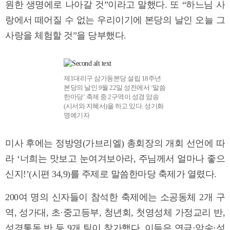
원한 생명에로 나아갈 것”이라고 말했다. 또 “하느님 사
랑에서 떼어질 수 없는 우리이기에 본당의 날인 오늘 그
사랑을 체험할 것”을 당부했다.
제1대리구 삼가동본당 설립 18주년
본당의 날인 9월 22일 성전에서 ‘말씀
한마당’ 축제 중 2구역이 성경 암송
(시서와 지혜서)을 하고 있다. 성기화
명예기자
미사 후에는 정방영(가브리엘) 총회장의 개회 선언에 따
라 ‘너희는 맛보고 눈여겨보아라, 주님께서 얼마나 좋으
신지!’(시편 34,9)를 주제로 말씀한마당 축제가 열렸다.
200여 명의 신자들이 참석한 축제에는 소공동체 2개 구
역, 성가대, 초·중고등부, 청년회, 첫영성체 가정교리 반,
성경통독 반 등 9개 팀이 참가했다. 이들은 연극·암송·성