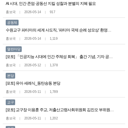
AI 시대, 인간 존엄·공동선 지킬 성찰과 분별의 지혜 필요
홍보국
2026-05-14
917
공동체
수원교구 파티마의 세계 사도직, ‘파티마 국제 순례 성모상’ 환영미사 봉헌
홍보국
2026-05-14
1,119
열린마당
[포토] 「인공지능 시대에 인간 주체성 회복」 출간 기념, 기자 공동 인터뷰
홍보국
2026-05-12
1,378
본당
[포토] 유아 세례식_동탄송동 본당
홍보국
2026-05-11
1,789
교구
[포토] 교구장 이용훈 주교, 저출산고령사회위원회 김진오 부위원장 접견
홍보국
2026-05-11
1,202