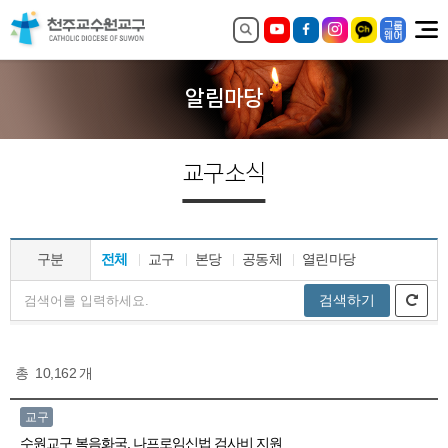
알림마당
교구소식
구분
전체
교구
본당
공동체
열린마당
검색하기
총
10,162
개
교구
수원교구 복음화국, 나프로임신법 검사비 지원