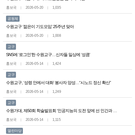
홍보국
2026-05-20
1,035
공동체
수원교구 ‘젊은이 기도모임’ 25주년 맞아
홍보국
2026-05-20
1,008
교구
SNS에 ‘로그인’한 수원교구…신자들 일상에 ‘성큼’
홍보국
2026-05-14
1,424
교구
수원교구, ‘성령 안에서 대화’ 봉사자 양성…“시노드 정신 확산”
홍보국
2026-05-14
1,249
교구
수원가대, 제50회 학술발표회 ‘인공지능의 도전 앞에 선 인간과 교회’
홍보국
2026-05-14
1,115
열린마당