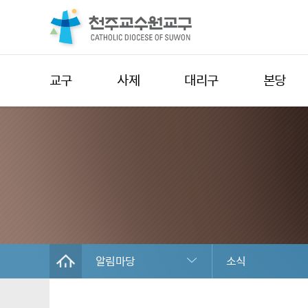
교구
사제
대리구
본당
알림마당
소식