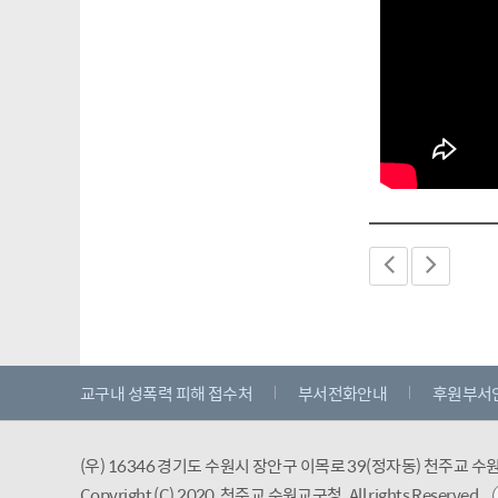
교구내 성폭력 피해 접수처
부서전화안내
후원부서
(우) 16346 경기도 수원시 장안구 이목로 39(정자동) 천주교 
Copyright (C) 2020, 천주교 수원교구청.
All rights Reserved.