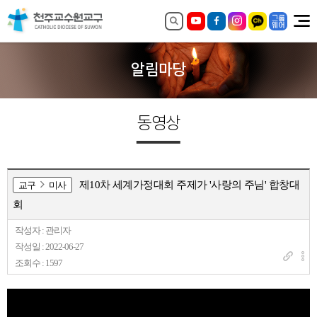
알림마당
동영상
제10차 세계가정대회 주제가 '사랑의 주님' 합창대
교구
미사
회
작성자 : 관리자
작성일 : 2022-06-27
조회수 : 1597