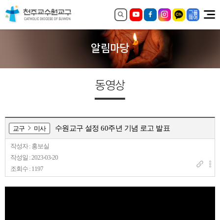
알림마당
동영상
수원교구 설정 60주년 기념 로고 발표
교구
미사
작성자 : 홍보실
작성일 : 2023-03-20
조회수 : 1197