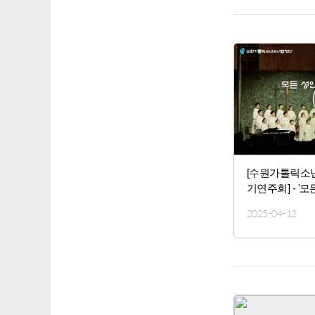
[수원가톨릭소
기연주회] - '
리아'
2025-04-12