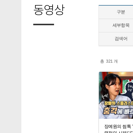
동영상
구분
세부항목
검색어
총
321
개
장예원의 썸톡 "
력적인 사제다