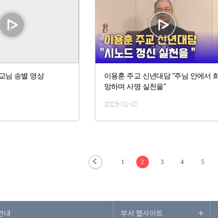
교님 송별 영상
이용훈 주교 신년대담 "주님 안에서 
망하며 사명 실천을"
2025-01-07
1
2
3
4
5
안내