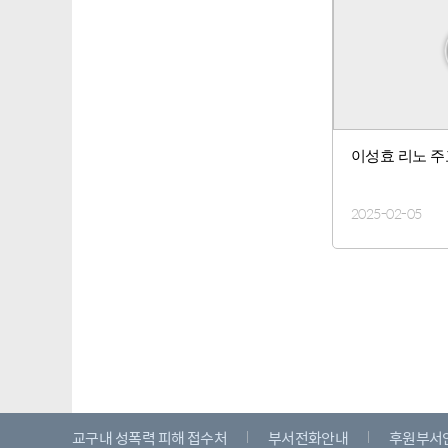
이성효 리노 주
2025-02-05
교구내 성폭력 피해 접수처
부서전화안내
후원부서