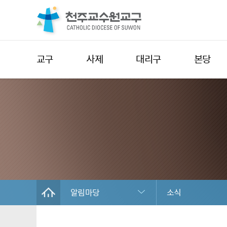
교구
사제
대리구
본당
알림마당
소식