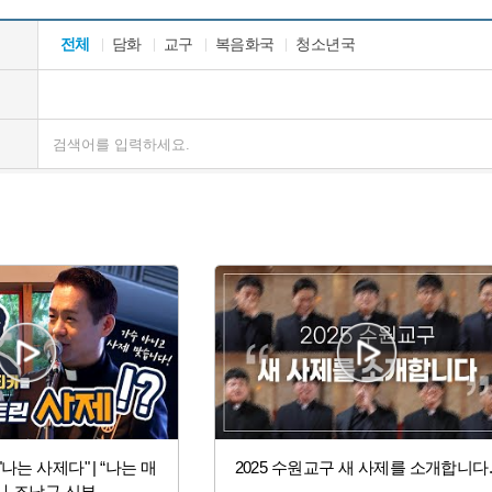
전체
담화
교구
복음화국
청소년국
나는 사제다" | “나는 매
2025 수원교구 새 사제를 소개합니다
"ㅣ조남구 신부