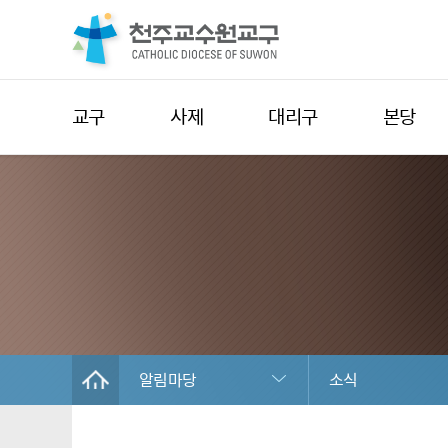
교구
사제
대리구
본당
알림마당
소식