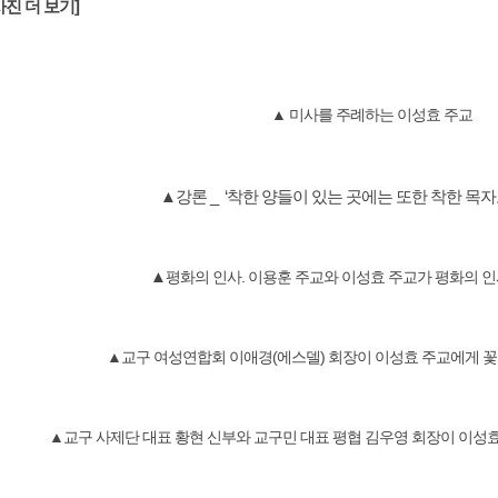
사진 더 보기]
▲ 미사를 주례하는 이성효 주교
▲강론 _ ‘착한 양들이 있는 곳에는 또한 착한 목자
▲
평화의 인사. 이용훈 주교와 이성효 주교가 평화의 인
▲
교구 여성연합회 이애경(에스델) 회장이 이성효 주교에게 꽃
▲교구 사제단 대표 황현 신부와 교구민 대표 평협 김우영 회장이 이성