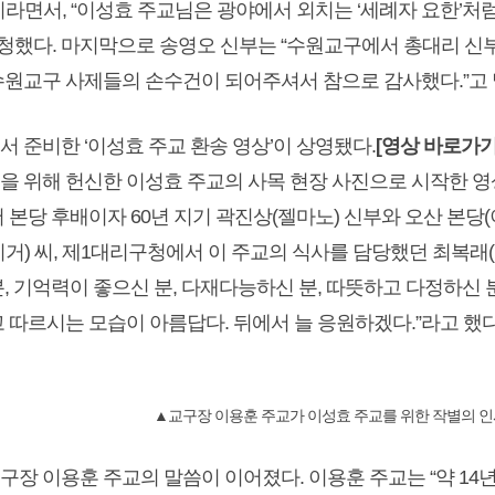
라면서, “이성효 주교님은 광야에서 외치는 ‘세례자 요한’처럼
 청했다.
마지막으로 송영오 신부는 “수원교구에서 총대리 신부
수원교구 사제들의 손수건이 되어주셔서 참으로 감사했다.”고 
 준비한 ‘이성효 주교 환송 영상’이 상영됐다.
[영상 바로가기
을 위해 헌신한 이성효 주교의 사목 현장 사진으로 시작한 영
 본당 후배이자 60년 지기 곽진상(젤마노) 신부와 오산 본당(
거) 씨, 제1대리구청에서 이 주교의 식사를 담당했던 최복래(
, 기억력이 좋으신 분, 다재다능하신 분, 따뜻하고 다정하신 
 따르시는 모습이 아름답다. 뒤에서 늘 응원하겠다.”라고 했다
▲교구장 이용훈 주교가 이성효 주교를 위한 작별의 인
구장 이용훈 주교의 말씀이 이어졌다. 이용훈 주교는 “약 14