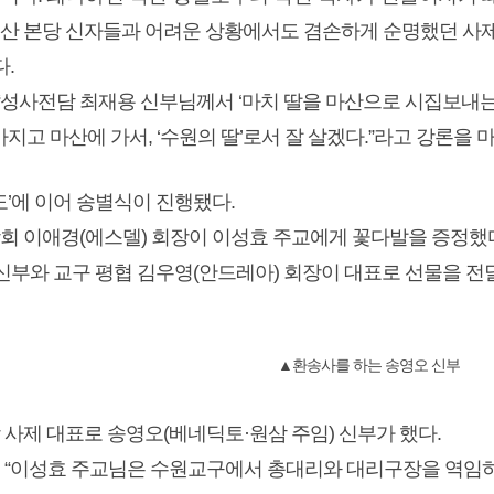
 오산 본당 신자들과 어려운 상황에서도 겸손하게 순명했던 사제
다.
 “성사전담 최재용 신부님께서 ‘마치 딸을 마산으로 시집보내는 것 
가지고 마산에 가서, ‘수원의 딸’로서 잘 살겠다.”라고 강론을 
도’에 이어 송별식이 진행됐다.
회 이애경(에스델) 회장이 이성효 주교에게 꽃다발을 증정했다
 신부와 교구 평협 김우영(안드레아) 회장이 대표로 선물을 전
▲환송사를 하는 송영오 신부
 사제 대표로 송영오(베네딕토·원삼 주임) 신부가 했다.
 “이성효 주교님은 수원교구에서 총대리와 대리구장을 역임하