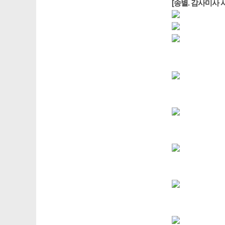
[송별. 감사미사 