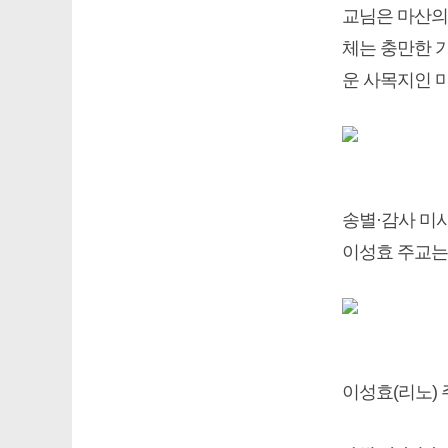
교님은 마산의
체는 충만한 
운 사목지인 
송별·감사 미
이성효 주교는
이성효(리노) 