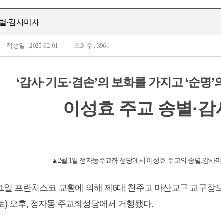
송별·감사미사
작성일 : 2025-02-01
조회수 : 3961
‘감사·기도·겸손’의 보화를 가지고 ‘순명’
이성효 주교 송별·
▲2월 1일 정자동주교좌 성당에서 이성효 주교의 송별.감사
월 21일 프란치스코 교황에 의해 제6대 천주교 마산교구 교구
(토) 오후, 정자동 주교좌성당에서 거행됐다.