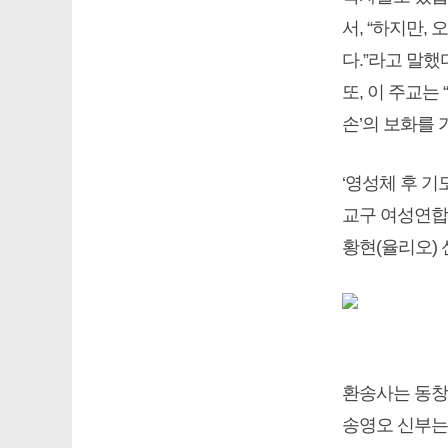
서, “하지만,
다.”라고 말했
또, 이 주교는
손’의 보화를 
‘영성체 후 기
교구 여성연합
황현(율리오)
환송사는 동창
송영오 신부는