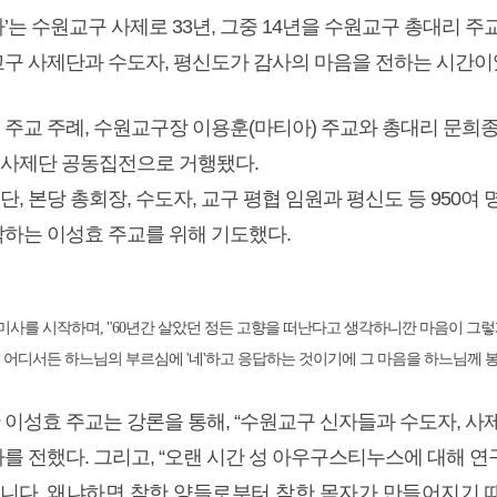
’는 수원교구 사제로 33년, 그중 14년을 수원교구 총대리 
교구 사제단과 수도자, 평신도가 감사의 마음을 전하는 시간이
 주교 주례, 수원교구장 이용훈(마티아) 주교와 총대리 문희종
구 사제단 공동집전으로 거행됐다.
, 본당 총회장, 수도자, 교구 평협 임원과 평신도 등 950
작하는 이성효 주교를 위해 기도했다.
사를 시작하며, "
60년간 살았던 정든 고향을 떠난다고 생각하니깐 마음이 그렇
 어디서든 하느님의 부르심에 '네'하고 응답하는 것이기에 그 마음을 하느님께 봉
 이성효 주교는 강론을 통해, “수원교구 신자들과 수도자, 사
를 전했다. 그리고, “오랜 시간 성 아우구스티누스에 대해 연
니다.
왜냐하면 착한 양들로부터 착한 목자가 만들어지기