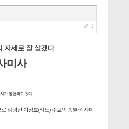
의 자세로 잘 살겠다
감사미사
미사가 봉헌되고 있다.
장으로 임명된 이성효(리노) 주교의 송별·감사미