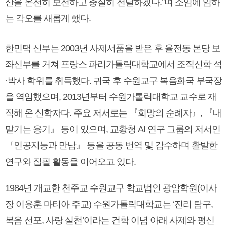
산을 온전히 보전하고 충실히 전달하겠다.”며 소임에 임하
는 각오를 새롭게 했다.
한민택 신부는 2003년 사제서품을 받은 후 율전동 본당 보
좌신부를 거쳐 프랑스 파리가톨릭대학교에서 조직신학 석
·박사 학위를 취득했다. 귀국 후 수원교구 복음화국 부국장
을 역임했으며, 2013년부터 수원가톨릭대학교 교수로 재
직해 온 신학자다. 주요 저서로는 『희망의 순례자』, 『내
맡기는 용기』 등이 있으며, 교황청 AI 연구 그룹의 저서인
『인공지능과 만남』 등을 공동 번역 및 감수하며 활발한
연구와 집필 활동을 이어오고 있다.
1984년 개교한 천주교 수원교구 학교법인 광암학원(이사
장 이용훈 마티아 주교) 수원가톨릭대학교는 ‘진리 탐구,
복음 선포, 사랑 실천’이라는 건학 이념 아래 사제와 평신