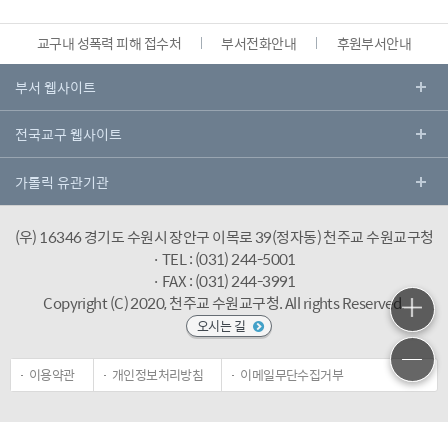
교구내 성폭력 피해 접수처
부서전화안내
후원부서안내
(우) 16346 경기도 수원시 장안구 이목로 39(정자동) 천주교 수원교구청
· TEL : (031) 244-5001
· FAX : (031) 244-3991
Copyright (C) 2020, 천주교 수원교구청.
All rights Reserved.
오시는 길
이용약관
개인정보처리방침
이메일무단수집거부