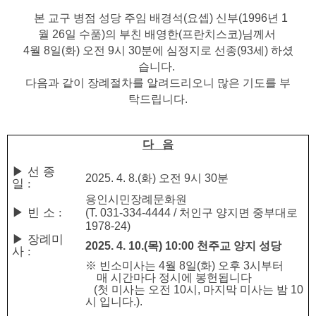
본 교구 병점 성당 주임 배경석(요셉)
신부
(1996
년 1
월 26일
수품
)
의 부
친 배영한(프란치스코)
님께서
4월 8일(화) 오전
9시 30분에 심정지로
선종(93세)
하셨
습니다
.
다음과 같이 장례절차를 알려드리오니 많은 기도를 부
탁드립니다
.
다 음
▶
선 종
2025. 4. 8.(화
) 오전
9시 30분
일
:
용인시민장례문화원
▶
빈 소
:
(
T. 031-334-4444 / 처인구 양지면 중부대로
1978-24
)
▶
장례미
2025. 4. 10.(목) 10:00 천주교 양지 성당
사
:
※
빈소미사는 4월 8일(화) 오후 3시부터
매 시간마다 정시에 봉헌됩니다
(첫 미사는 오전 10시, 마지막 미사는 밤 10
시 입니다.).