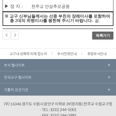
▶
장 지
:
천주교 안성추모공원
※
교구 신부님들께서는 선종 부친의 장례미사를 포함하여
총
2
대의 위령미사를 봉헌해 주시기 바랍니다
.
끝
.
목록가기
교구내 성폭력 피해 접수처
부서전화안내
후원부서안내
(우) 16346 경기도 수원시 장안구 이목로 39(정자동) 천주교 수원교구청
· TEL : (031) 244-5001
· FAX : (031) 244-3991