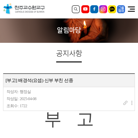
알림마당
공지사항
[부고] 배경석(요셉) 신부 부친 선종
작성자 : 행정실
작성일 : 2025-04-08
조회수 : 1722
부 고