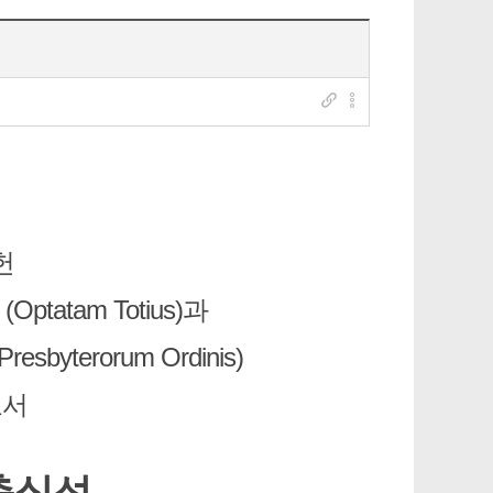
헌
atam Totius)과
terorum Ordinis)
교서
충실성