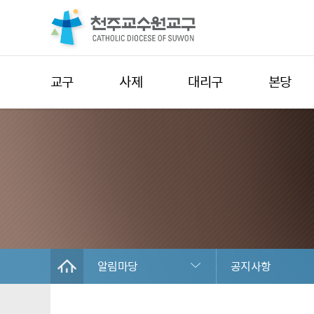
교구
사제
대리구
본당
알림마당
공지사항