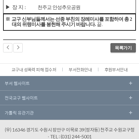
▶
장 지
:
천주교 안성추모공원
※
교구 신부님들께서는 선종 부친의 장례미사를 포함하여 총
2
대의 위령미사를 봉헌해 주시기 바랍니다
.
끝
.
목록가기
교구내 성폭력 피해 접수처
부서전화안내
후원부서안내
(우) 16346 경기도 수원시 장안구 이목로 39(정자동) 천주교 수원교구청
· TEL : (031) 244-5001