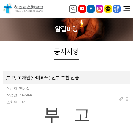
알림마당
공지사항
[부고] 고재민(스테파노) 신부 부친 선종
작성자 : 행정실
작성일 : 2024-09-01
조회수 : 1929
부 고