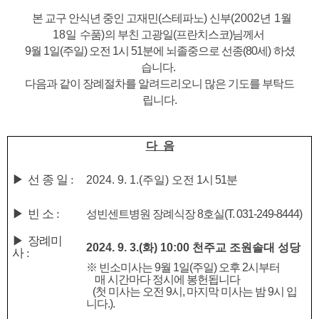
본 교구 안식년 중인 고재민(스테파노)
신부
(
2002년 1월
18일
수품
)
의 부
친 고광일(프란치스코)
님께서
9월 1일(주일) 오전
1시 51분에 뇌졸중으로
선종(80세)
하셨
습니다
.
다음과 같이 장례절차를 알려드리오니 많은 기도를 부탁드
립니다
.
다 음
▶
선 종 일
:
2024. 9. 1.(주일
) 오전
1시 51분
▶
빈 소
:
성빈센트병원 장례식장 8호실(T. 031-249-8444)
▶
장례미
2024. 9. 3.(화) 10:00 천주교 조원솔대 성당
사
:
※
빈소미사는 9월 1일(주일) 오후 2시부터
매 시간마다 정시에 봉헌됩니다
(첫 미사는 오전 9시, 마지막 미사는 밤 9시 입
니다.).