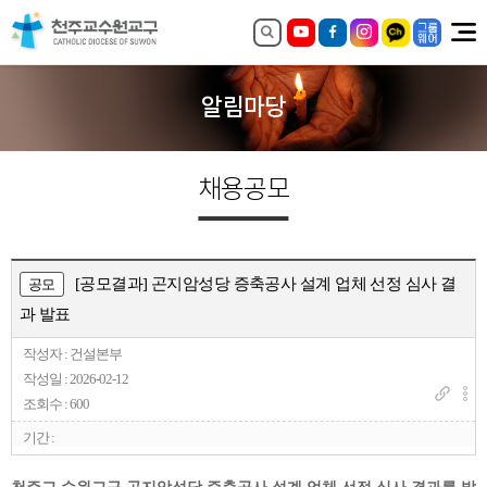
알림마당
채용공모
[공모결과] 곤지암성당 증축공사 설계 업체 선정 심사 결
공모
과 발표
작성자 : 건설본부
작성일 : 2026-02-12
조회수 : 600
기간 :