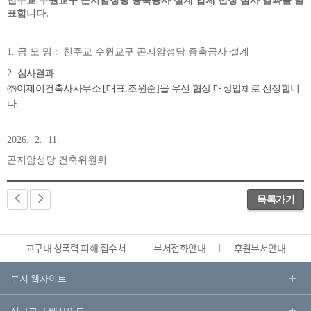
천주교 수원교구 곤지암성당 증축공사 설계 업체 선정 심사 결과를 발
표합니다.
1. 공 모 명 : 천주교 수원교구 곤지암성당 증축공사 설계
2.
심사결과
:
㈜
이제이건축사사무소
[
대표
:
조원준
]
을 우선 협상 대상업체로 선정합니
다
.
2026. 2. 11.
곤지암성당 건축위원회
목록가기
교구내 성폭력 피해 접수처
부서전화안내
후원부서안내