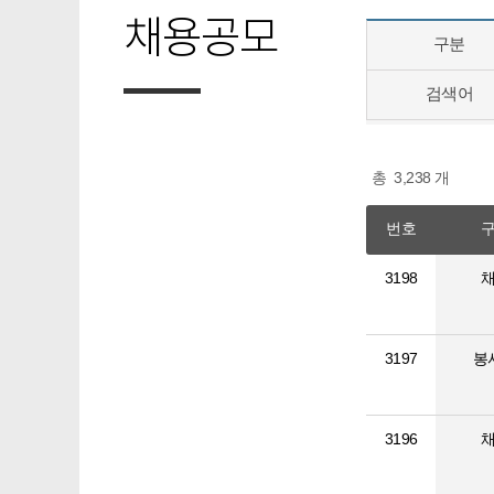
채용공모
구분
검색어
총
3,238
개
번호
3198
3197
봉
3196