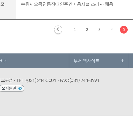
공모
수원시오목천동장애인주간이용시설 조리사 채용
1
2
3
4
5
안내
수원교구청
· TEL : (031) 244-5001
· FAX : (031) 244-3991
오시는 길