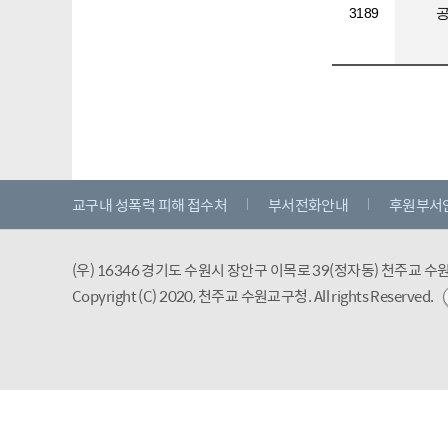
3189
교구내 성폭력 피해 접수처
부서전화안내
후원부서
(우) 16346 경기도 수원시 장안구 이목로 39(정자동) 천주교 
Copyright (C) 2020, 천주교 수원교구청.
All rights Reserved.