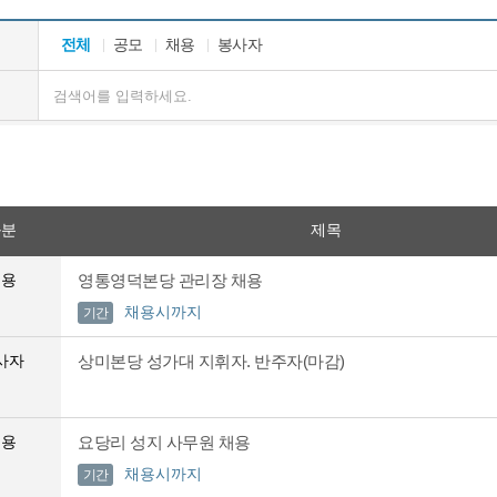
전체
공모
채용
봉사자
구분
제목
채용
영통영덕본당 관리장 채용
채용시까지
기간
사자
상미본당 성가대 지휘자. 반주자(마감)
채용
요당리 성지 사무원 채용
채용시까지
기간