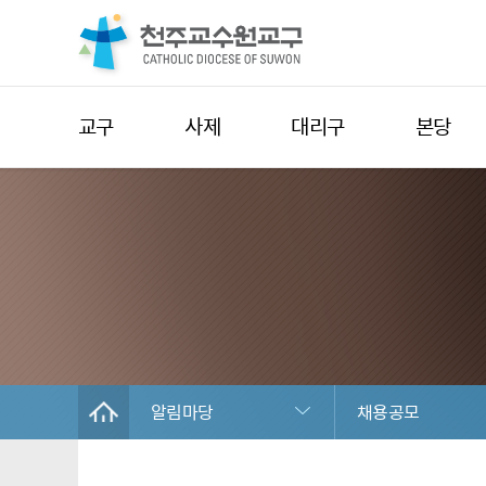
교구
사제
대리구
본당
알림마당
채용공모