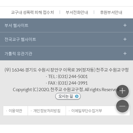
교구내 성폭력 피해 접수처
부서전화안내
후원부서안내
(우) 16346 경기도 수원시 장안구 이목로 39(정자동) 천주교 수원교구청
· TEL : (031) 244-5001
· FAX : (031) 244-3991
Copyright (C) 2020, 천주교 수원교구청.
All rights Reserved.
오시는 길
이용약관
개인정보처리방침
이메일무단수집거부