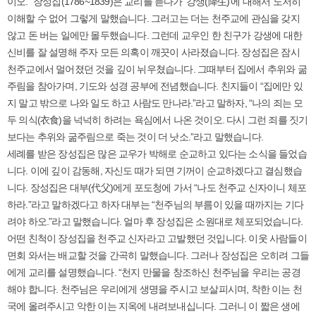
이오.” 장성집(1786~1839)은 교리를 듣다가 ‘강생(降生)’에 대해서 도저히
이해할 수 없어 그렇게 말했습니다. 그러고는 더는 천주교에 관심을 갖지
않고 돈 버는 일에만 몰두했습니다. 그런데 교우인 한 친구가 강생에 대한
신비를 잘 설명해 주자 모든 의혹이 깨끗이 사라졌습니다. 장성집은 잠시
천주교에서 멀어졌던 것을 깊이 뉘우쳤습니다. 그때부터 집에서 추위와 굶
주림을 참아가며, 기도와 성경 공부에 전념했습니다. 친지들이 “집에만 있
지 말고 밖으로 나와 일도 하고 사람도 만나라.”라고 말하자, “나의 죄는 모
두 의식(衣食)을 넉넉히 하려는 욕심에서 나온 것이오. 다시 그런 죄를 짓기
보다는 추위와 굶주림으로 죽는 것이 더 낫소.”라고 말했습니다.
세례를 받은 장성집은 많은 교우가 박해로 순교하고 있다는 소식을 들었습
니다. 이에 깊이 감동해, 자신도 때가 되면 기꺼이 순교하겠다고 결심했습
니다. 장성집은 대부(代父)에게 포도청에 가서 “나도 천주교 신자이니 체포
하라.”라고 말하겠다고 하자 대부는 “천주님의 부름이 있을 때까지는 기다
려야 하오.”라고 말했습니다. 얼마 후 장성집은 소원대로 체포되었습니다.
어떤 친척이 장성집을 천주교 신자라고 고발했던 것입니다. 이웃 사람들이
면회 와서는 배교할 것을 간곡히 말했습니다. 그러나 장성집은 오히려 그들
에게 교리를 설명했습니다. “천지 만물을 창조하신 천주님을 우리는 공경
해야 합니다. 천주님은 우리에게 생명을 주시고 보살피시며, 착한 이는 천
국에 올려주시고 악한 이는 지옥에 내려보내십니다. 그러니 이 짧은 생에