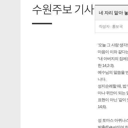
수원주보 기사
네 자리 맡아 
작성자 : 홍보국
‘오늘 그 사람 생
마음이 이와 같다는
“내 아버지의 집에
한 14,2-3).
예수님의 말씀을 반
니다.
성지순례할 때, 밥
마나 위안이 되는 
표현이 아닌 ‘같이
14,6).
성 토마스 아퀴나스
발출(Exitus)