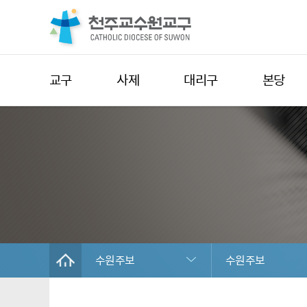
교구
사제
대리구
본당
수원주보
수원주보