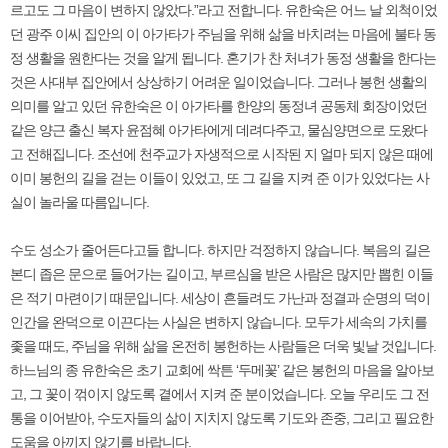
르고도 그 마음이 변하지 않았다.”라고 전합니다. 유한숙은 어느 날 외척이었
던 광주 이씨 집안의 이 아가타가 주님을 위해 삶을 바치려는 마음에 불타 동
정 생활을 원한다는 것을 알게 됩니다. 혼기가 찬 처녀가 동정 생활을 한다는
것은 사대부 집안에서 상상하기 어려운 일이었습니다. 그러나 봉헌 생활의
의미를 알고 있던 유한숙은 이 아가타를 한양의 동정녀 공동체 회장이었던
같은 양근 출신 복자 윤점혜 아가타에게 데려다주고, 물심양면으로 도왔다
고 전해집니다. 조선에 천주교가 자생적으로 시작된 지 얼마 되지 않은 때에
이미 봉헌의 길을 걷는 이들이 있었고, 또 그 길을 지켜 준 이가 있었다는 사
실이 놀라울 따름입니다.
수도 성소가 줄어든다고들 합니다. 하지만 걱정하지 않습니다. 복음의 길은
본디 좁은 문으로 들어가는 길이고, 부르심을 받은 사람은 많지만 뽑힌 이들
은 적기 마련이기 때문입니다. 세상이 흔들려도 가난과 정결과 순명의 덕이
인간을 완덕으로 이끈다는 사실은 변하지 않습니다. 모두가 세속의 가치를
좇을 때도, 주님을 위해 삶을 온전히 봉헌하는 사람들은 더욱 빛날 것입니다.
하느님의 종 유한숙은 초기 교회에 싹튼 ‘두메꽃’ 같은 봉헌의 마음을 알아보
고, 그 꽃이 꺾이지 않도록 곁에서 지켜 준 분이었습니다. 오늘 우리도 그 전
통을 이어받아, 수도자들의 삶이 지치지 않도록 기도와 존중, 그리고 필요한
도움을 아끼지 않기를 바랍니다.