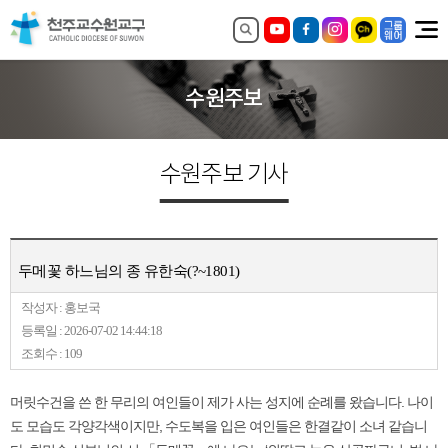
수원주보
수원주보 기사
두메꽃 하느님의 종 유한숙(?~1801)
작성자 : 홍보국
등록일 : 2026-07-02 14:44:18
조회수 : 109
머릿수건을 쓴 한 무리의 여인들이 제가 사는 성지에 순례를 왔습니다. 나이
도 모습도 각양각색이지만, 수도복을 입은 여인들은 한결같이 소녀 같습니